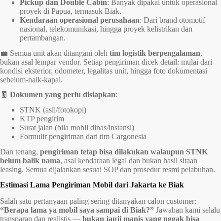
Pickup dan Double Cabin
: Banyak dipakai untuk operasional
proyek di Papua, termasuk Biak.
Kendaraan operasional perusahaan
: Dari brand otomotif
nasional, telekomunikasi, hingga proyek kelistrikan dan
pertambangan.
💼 Semua unit akan ditangani oleh
tim logistik berpengalaman
,
bukan asal lempar vendor. Setiap pengiriman dicek detail: mulai dari
kondisi eksterior, odometer, legalitas unit, hingga foto dokumentasi
sebelum-naik-kapal.
🧾
Dokumen yang perlu disiapkan
:
STNK (asli/fotokopi)
KTP pengirim
Surat jalan (bila mobil dinas/instansi)
Formulir pengiriman dari tim Cargonesia
Dan tenang,
pengiriman tetap bisa dilakukan walaupun STNK
belum balik nama
, asal kendaraan legal dan bukan hasil sitaan
leasing. Semua dijalankan sesuai SOP dan prosedur resmi pelabuhan.
Estimasi Lama Pengiriman Mobil dari Jakarta ke Biak
Salah satu pertanyaan paling sering ditanyakan calon customer:
“Berapa lama ya mobil saya sampai di Biak?”
Jawaban kami selalu
transparan dan realistis —
bukan janji manis yang nggak bisa