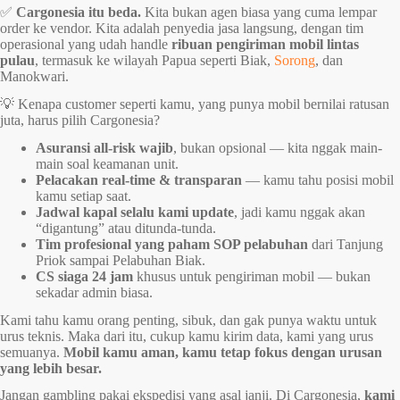
✅
Cargonesia itu beda.
Kita bukan agen biasa yang cuma lempar
order ke vendor. Kita adalah penyedia jasa langsung, dengan tim
operasional yang udah handle
ribuan pengiriman mobil lintas
pulau
, termasuk ke wilayah Papua seperti Biak,
Sorong
, dan
Manokwari.
💡 Kenapa customer seperti kamu, yang punya mobil bernilai ratusan
juta, harus pilih Cargonesia?
Asuransi all-risk wajib
, bukan opsional — kita nggak main-
main soal keamanan unit.
Pelacakan real-time & transparan
— kamu tahu posisi mobil
kamu setiap saat.
Jadwal kapal selalu kami update
, jadi kamu nggak akan
“digantung” atau ditunda-tunda.
Tim profesional yang paham SOP pelabuhan
dari Tanjung
Priok sampai Pelabuhan Biak.
CS siaga 24 jam
khusus untuk pengiriman mobil — bukan
sekadar admin biasa.
Kami tahu kamu orang penting, sibuk, dan gak punya waktu untuk
urus teknis. Maka dari itu, cukup kamu kirim data, kami yang urus
semuanya.
Mobil kamu aman, kamu tetap fokus dengan urusan
yang lebih besar.
Jangan gambling pakai ekspedisi yang asal janji. Di Cargonesia,
kami