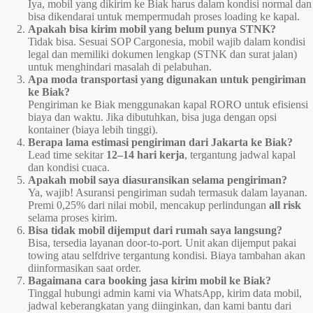
Iya, mobil yang dikirim ke Biak harus dalam kondisi normal dan
bisa dikendarai untuk mempermudah proses loading ke kapal.
Apakah bisa kirim mobil yang belum punya STNK?
Tidak bisa. Sesuai SOP Cargonesia, mobil wajib dalam kondisi
legal dan memiliki dokumen lengkap (STNK dan surat jalan)
untuk menghindari masalah di pelabuhan.
Apa moda transportasi yang digunakan untuk pengiriman
ke Biak?
Pengiriman ke Biak menggunakan kapal RORO untuk efisiensi
biaya dan waktu. Jika dibutuhkan, bisa juga dengan opsi
kontainer (biaya lebih tinggi).
Berapa lama estimasi pengiriman dari Jakarta ke Biak?
Lead time sekitar
12–14 hari kerja
, tergantung jadwal kapal
dan kondisi cuaca.
Apakah mobil saya diasuransikan selama pengiriman?
Ya, wajib! Asuransi pengiriman sudah termasuk dalam layanan.
Premi 0,25% dari nilai mobil, mencakup perlindungan
all risk
selama proses kirim.
Bisa tidak mobil dijemput dari rumah saya langsung?
Bisa, tersedia layanan door-to-port. Unit akan dijemput pakai
towing atau selfdrive tergantung kondisi. Biaya tambahan akan
diinformasikan saat order.
Bagaimana cara booking jasa kirim mobil ke Biak?
Tinggal hubungi admin kami via WhatsApp, kirim data mobil,
jadwal keberangkatan yang diinginkan, dan kami bantu dari