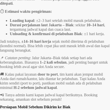
ditepati
.
⏱️
Estimasi waktu pengiriman:
Loading kapal
: ±2–3 hari setelah mobil masuk pelabuhan.
Durasi perjalanan laut Jakarta – Biak
: sekitar
10–14 hari
,
tergantung jadwal kapal dan cuaca laut.
Unloading & konfirmasi di pelabuhan Biak
: ±1 hari kerja.
Jadi totalnya,
±14–16 hari kerja
sejak mobil diterima di pelabuhan
(kondisi normal). Bisa lebih cepat jika unit masuk lebih awal dan kapal
langsung berangkat.
📌
Catatan penting
: Jalur Jakarta–Biak tidak setiap hari ada
keberangkatan. Biasanya
1–2 kali sebulan
, jadi penting banget untuk
booking lebih awal agar slot Anda secure.
🚚 Kalau pakai layanan
door to port
, tim kami akan jemput mobil
Anda dari rumah/kantor, lalu diantar ke pelabuhan. Tapi kalau Anda
kirim sendiri (port to port), pastikan mobil sudah ada di pelabuhan
minimal
H-2 sebelum jadwal kapal
.
📲 Tanya admin kami kapan jadwal kapal berikutnya. Booking
sekarang, amankan slot sebelum penuh!
Persiapan Mobil Sebelum Dikirim ke Biak