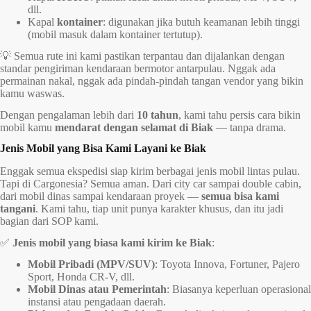
dll.
Kapal
kontainer
: digunakan jika butuh keamanan lebih tinggi
(mobil masuk dalam kontainer tertutup).
💡 Semua rute ini kami pastikan terpantau dan dijalankan dengan
standar pengiriman kendaraan bermotor antarpulau. Nggak ada
permainan nakal, nggak ada pindah-pindah tangan vendor yang bikin
kamu waswas.
Dengan pengalaman lebih dari
10 tahun
, kami tahu persis cara bikin
mobil kamu
mendarat dengan selamat di Biak
— tanpa drama.
Jenis Mobil yang Bisa Kami Layani ke Biak
Enggak semua ekspedisi siap kirim berbagai jenis mobil lintas pulau.
Tapi di Cargonesia? Semua aman. Dari city car sampai double cabin,
dari mobil dinas sampai kendaraan proyek —
semua bisa kami
tangani
. Kami tahu, tiap unit punya karakter khusus, dan itu jadi
bagian dari SOP kami.
✅
Jenis mobil yang biasa kami kirim ke Biak
:
Mobil Pribadi (MPV/SUV)
: Toyota Innova, Fortuner, Pajero
Sport, Honda CR-V, dll.
Mobil Dinas atau Pemerintah
: Biasanya keperluan operasional
instansi atau pengadaan daerah.