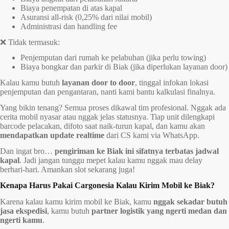
Biaya penempatan di atas kapal
Asuransi all-risk (0,25% dari nilai mobil)
Administrasi dan handling fee
❌ Tidak termasuk:
Penjemputan dari rumah ke pelabuhan (jika perlu towing)
Biaya bongkar dan parkir di Biak (jika diperlukan layanan door)
Kalau kamu butuh
layanan door to door
, tinggal infokan lokasi
penjemputan dan pengantaran, nanti kami bantu kalkulasi finalnya.
Yang bikin tenang? Semua proses dikawal tim profesional. Nggak ada
cerita mobil nyasar atau nggak jelas statusnya. Tiap unit dilengkapi
barcode pelacakan, difoto saat naik-turun kapal, dan kamu akan
mendapatkan update realtime
dari CS kami via WhatsApp.
Dan ingat bro…
pengiriman ke Biak ini sifatnya terbatas jadwal
kapal
. Jadi jangan tunggu mepet kalau kamu nggak mau delay
berhari-hari. Amankan slot sekarang juga!
Kenapa Harus Pakai Cargonesia Kalau Kirim Mobil ke Biak?
Karena kalau kamu kirim mobil ke Biak, kamu
nggak sekadar butuh
jasa ekspedisi
, kamu butuh
partner logistik yang ngerti medan dan
ngerti kamu
.