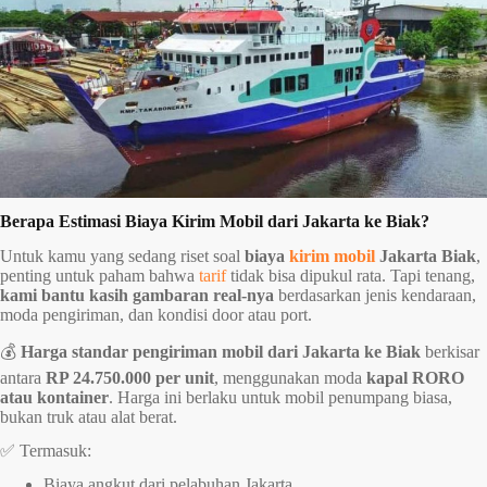
Berapa Estimasi Biaya Kirim Mobil dari Jakarta ke Biak?
Untuk kamu yang sedang riset soal
biaya
kirim mobil
Jakarta Biak
,
penting untuk paham bahwa
tarif
tidak bisa dipukul rata. Tapi tenang,
kami bantu kasih gambaran real-nya
berdasarkan jenis kendaraan,
moda pengiriman, dan kondisi door atau port.
💰
Harga standar pengiriman mobil dari Jakarta ke Biak
berkisar
antara
RP 24.750.000 per unit
, menggunakan moda
kapal RORO
atau kontainer
. Harga ini berlaku untuk mobil penumpang biasa,
bukan truk atau alat berat.
✅ Termasuk:
Biaya angkut dari pelabuhan Jakarta