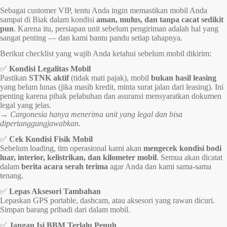
Sebagai customer VIP, tentu Anda ingin memastikan mobil Anda
sampai di Biak dalam kondisi
aman, mulus, dan tanpa cacat sedikit
pun
. Karena itu, persiapan unit sebelum pengiriman adalah hal yang
sangat penting — dan kami bantu pandu setiap tahapnya.
Berikut checklist yang wajib Anda ketahui sebelum mobil dikirim:
✅
Kondisi Legalitas Mobil
Pastikan
STNK aktif
(tidak mati pajak), mobil
bukan hasil leasing
yang belum lunas (jika masih kredit, minta surat jalan dari leasing). Ini
penting karena pihak pelabuhan dan asuransi mensyaratkan dokumen
legal yang jelas.
→
Cargonesia hanya menerima unit yang legal dan bisa
dipertanggungjawabkan.
✅
Cek Kondisi Fisik Mobil
Sebelum loading, tim operasional kami akan
mengecek kondisi bodi
luar, interior, kelistrikan, dan kilometer mobil
. Semua akan dicatat
dalam
berita acara serah terima
agar Anda dan kami sama-sama
tenang.
✅
Lepas Aksesori Tambahan
Lepaskan GPS portable, dashcam, atau aksesori yang rawan dicuri.
Simpan barang pribadi dari dalam mobil.
✅
Jangan Isi BBM Terlalu Penuh