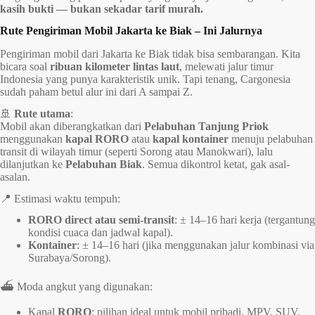
kasih bukti — bukan sekadar tarif murah.
Rute Pengiriman Mobil Jakarta ke Biak – Ini Jalurnya
Pengiriman mobil dari Jakarta ke Biak tidak bisa sembarangan. Kita
bicara soal
ribuan kilometer lintas laut
, melewati jalur timur
Indonesia yang punya karakteristik unik. Tapi tenang, Cargonesia
sudah paham betul alur ini dari A sampai Z.
🚢
Rute utama
:
Mobil akan diberangkatkan dari
Pelabuhan Tanjung Priok
menggunakan
kapal RORO
atau
kapal kontainer
menuju pelabuhan
transit di wilayah timur (seperti Sorong atau Manokwari), lalu
dilanjutkan ke
Pelabuhan Biak
. Semua dikontrol ketat, gak asal-
asalan.
📍 Estimasi waktu tempuh:
RORO direct atau semi-transit
: ± 14–16 hari kerja (tergantung
kondisi cuaca dan jadwal kapal).
Kontainer
: ± 14–16 hari (jika menggunakan jalur kombinasi via
Surabaya/Sorong).
⛴ Moda angkut yang digunakan:
Kapal
RORO
: pilihan ideal untuk mobil pribadi, MPV, SUV,