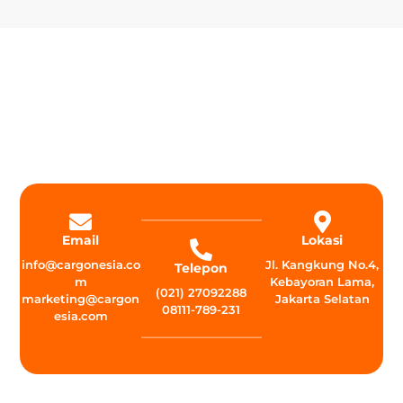
Email
Lokasi
info@cargonesia.co
Jl. Kangkung No.4,
Telepon
m
Kebayoran Lama,
(021) 27092288
marketing@cargon
Jakarta Selatan
08111-789-231
esia.com