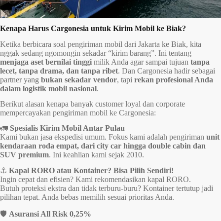
Kenapa Harus Cargonesia untuk Kirim Mobil ke Biak?
Ketika berbicara soal pengiriman mobil dari Jakarta ke Biak, kita
nggak sedang ngomongin sekadar “kirim barang”. Ini tentang
menjaga aset bernilai tinggi
milik Anda agar sampai tujuan
tanpa
lecet, tanpa drama, dan tanpa ribet
. Dan Cargonesia hadir sebagai
partner yang
bukan sekadar vendor
, tapi
rekan profesional Anda
dalam logistik mobil nasional
.
Berikut alasan kenapa banyak customer loyal dan corporate
mempercayakan pengiriman mobil ke Cargonesia:
🚛
Spesialis Kirim Mobil Antar Pulau
Kami bukan jasa ekspedisi umum. Fokus kami adalah pengiriman
unit
kendaraan roda empat, dari city car hingga double cabin dan
SUV premium
. Ini keahlian kami sejak 2010.
⚓
Kapal RORO atau Kontainer? Bisa Pilih Sendiri!
Ingin cepat dan efisien? Kami rekomendasikan kapal RORO.
Butuh proteksi ekstra dan tidak terburu-buru? Kontainer tertutup jadi
pilihan tepat. Anda bebas memilih sesuai prioritas Anda.
🛡️
Asuransi All Risk 0,25%