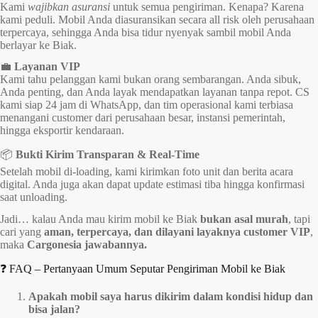
Kami
wajibkan asuransi
untuk semua pengiriman. Kenapa? Karena
kami peduli. Mobil Anda diasuransikan secara all risk oleh perusahaan
terpercaya, sehingga Anda bisa tidur nyenyak sambil mobil Anda
berlayar ke Biak.
💼
Layanan VIP
Kami tahu pelanggan kami bukan orang sembarangan. Anda sibuk,
Anda penting, dan Anda layak mendapatkan layanan tanpa repot. CS
kami siap 24 jam di WhatsApp, dan tim operasional kami terbiasa
menangani customer dari perusahaan besar, instansi pemerintah,
hingga eksportir kendaraan.
📦
Bukti Kirim Transparan & Real-Time
Setelah mobil di-loading, kami kirimkan foto unit dan berita acara
digital. Anda juga akan dapat update estimasi tiba hingga konfirmasi
saat unloading.
Jadi… kalau Anda mau kirim mobil ke Biak
bukan asal murah
, tapi
cari yang
aman, terpercaya, dan dilayani layaknya customer VIP
,
maka
Cargonesia jawabannya.
❓ FAQ – Pertanyaan Umum Seputar Pengiriman Mobil ke Biak
Apakah mobil saya harus dikirim dalam kondisi hidup dan
bisa jalan?