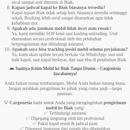
awal sampai unit diterima di Biak.
Kapan jadwal kapal ke Biak biasanya tersedia?
Kapal tujuan Biak tidak setiap hari, biasanya tersedia seminggu
sekali. Booking lebih awal sangat disarankan agar tidak
kehabisan slot.
Apakah ada jaminan mobil tidak lecet atau rusak?
Ya, kami memiliki SOP ketat saat loading-unloading. Unit
diamankan secara profesional oleh tim pelabuhan
berpengalaman dan dilindungi asuransi.
Apakah saya bisa tracking posisi mobil selama perjalanan?
Ya, kami akan update secara berkala via WhatsApp: saat unit
naik kapal, saat kapal berlayar, dan saat tiba di pelabuhan Biak.
🚗 Saatnya Kirim Mobil ke Biak Tanpa Drama – Cargonesia
Jawabannya!
Anda bukan orang sembarangan. Mobil Anda bukan barang biasa.
Jangan serahkan pengiriman ke pihak yang cuma janji—tanpa
jaminan.
💡
Cargonesia
hadir untuk Anda yang menginginkan
pengiriman
mobil ke Biak
yang:
✅ Terlindungi asuransi
✅ Dipegang langsung oleh tim profesional
✅ Pakai kapal resmi & jadwal pasti
✅ Dijemput langsung dari rumah jika dibutuhkan