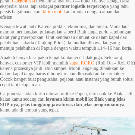
peran
Cargonesia
menjadi sangat vital — bukan hanya sebagai jasa
ekspedisi biasa, tapi sebagai
partner logistik terpercaya
yang tahu
persis bagaimana cara
kirim mobil
antarpulau dengan aman dan
efisien.
Kenapa lewat laut? Karena praktis, ekonomis, dan aman. Moda laut
mampu menjangkau pulau-pulau seperti Biak tanpa perlu sambungan
darat yang merepotkan. Unit kendaraan dimuat ke dalam kapal dari
pelabuhan Jakarta (Tanjung Priok), kemudian dibawa langsung
menuju pelabuhan di Papua dengan waktu tempuh ±14–16 hari kerja.
Apakah hanya bisa pakai kapal kontainer? Tidak juga. Sekarang
banyak customer VIP lebih memilih
kapal RORO
(Roll On – Roll Off)
karena prosesnya jauh lebih simpel. Mobil langsung dinaikkan ke
dalam kapal tanpa harus dibongkar atau dimasukkan ke kontainer.
Cocok banget buat pengusaha, pejabat, atau instansi yang butuh solusi
cepat tapi tetap aman.
Cargonesia sudah kirim ratusan unit ke Papua, termasuk ke Biak. Jadi
kalau kamu sedang cari
layanan kirim mobil ke Biak yang jelas
SOP-nya, jelas tanggung jawabnya, dan jelas pengirimannya
,
kamu ada di tempat yang tepat.