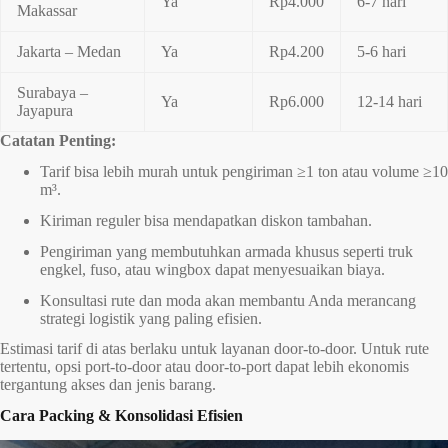
Ya
Rp4.000
6-7 hari
Makassar
Jakarta – Medan
Ya
Rp4.200
5-6 hari
Surabaya –
Ya
Rp6.000
12-14 hari
Jayapura
Catatan Penting:
Tarif bisa lebih murah untuk pengiriman ≥1 ton atau volume ≥10
m³.
Kiriman reguler bisa mendapatkan diskon tambahan.
Pengiriman yang membutuhkan armada khusus seperti truk
engkel, fuso, atau wingbox dapat menyesuaikan biaya.
Konsultasi rute dan moda akan membantu Anda merancang
strategi logistik yang paling efisien.
Estimasi tarif di atas berlaku untuk layanan door-to-door. Untuk rute
tertentu, opsi port-to-door atau door-to-port dapat lebih ekonomis
tergantung akses dan jenis barang.
Cara Packing & Konsolidasi Efisien