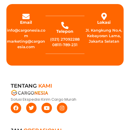
Email
Lokasi
info@cargonesia.co
Jl. Kangkung No.4,
Telepon
m
Kebayoran Lama,
(021) 27092288
marketing@cargon
Jakarta Selatan
08111-789-231
esia.com
TENTANG
KAMI
Solusi Ekspedisi Kirim Cargo Murah