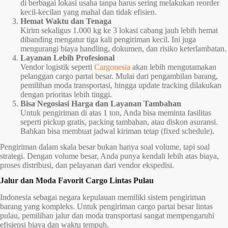
di berbagai lokasi usaha tanpa harus sering melakukan reorder
kecil-kecilan yang mahal dan tidak efisien.
Hemat Waktu dan Tenaga
Kirim sekaligus 1.000 kg ke 3 lokasi cabang jauh lebih hemat
dibanding mengatur tiga kali pengiriman kecil. Ini juga
mengurangi biaya handling, dokumen, dan risiko keterlambatan.
Layanan Lebih Profesional
Vendor logistik seperti
Cargonesia
akan lebih mengutamakan
pelanggan cargo partai besar. Mulai dari pengambilan barang,
pemilihan moda transportasi, hingga update tracking dilakukan
dengan prioritas lebih tinggi.
Bisa Negosiasi Harga dan Layanan Tambahan
Untuk pengiriman di atas 1 ton, Anda bisa meminta fasilitas
seperti pickup gratis, packing tambahan, atau diskon asuransi.
Bahkan bisa membuat jadwal kiriman tetap (fixed schedule).
Pengiriman dalam skala besar bukan hanya soal volume, tapi soal
strategi. Dengan volume besar, Anda punya kendali lebih atas biaya,
proses distribusi, dan pelayanan dari vendor ekspedisi.
Jalur dan Moda Favorit Cargo Lintas Pulau
Indonesia sebagai negara kepulauan memiliki sistem pengiriman
barang yang kompleks. Untuk pengiriman cargo partai besar lintas
pulau, pemilihan jalur dan moda transportasi sangat mempengaruhi
efisiensi biaya dan waktu tempuh.