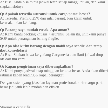
A: Bisa. Anda bisa minta jadwal tetap setiap minggu/bulan, dan kami
siapkan slotnya.
Q: Apakah tersedia asuransi untuk cargo partai besar?
A: Tersedia. Premi 0,25% dari nilai barang, bisa klaim untuk
kerusakan dan kehilangan.
Q: Barang saya mudah rusak. Apa aman?
A: Kami bantu packing khusus + asuransi. Selain itu, unit kami punya
SOP untuk penanganan barang fragile.
Q: Apa bisa kirim barang dengan mobil saya sendiri dan tetap
ikut konsolidasi?
A: Bisa. Silakan bawa ke gudang Cargonesia atau ikuti jadwal drop
off dari tim kami.
Q: Kapan pengiriman saya diberangkatkan?
A: Kami punya jadwal tetap mingguan ke kota besar. Anda akan diberi
estimasi kapan loading & kapal berangkat.
Dengan sistem yang jelas dan layanan profesional, kirim cargo partai
besar jadi jauh lebih mudah dan efisien.
Sharing is caring 👍