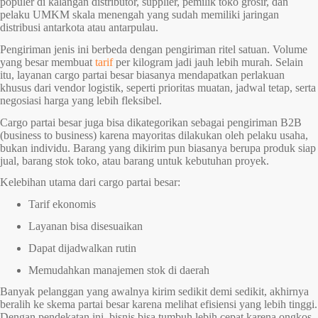
populer di kalangan distributor, supplier, pemilik toko grosir, dan
pelaku UMKM skala menengah yang sudah memiliki jaringan
distribusi antarkota atau antarpulau.
Pengiriman jenis ini berbeda dengan pengiriman ritel satuan. Volume
yang besar membuat
tarif
per kilogram jadi jauh lebih murah. Selain
itu, layanan cargo partai besar biasanya mendapatkan perlakuan
khusus dari vendor logistik, seperti prioritas muatan, jadwal tetap, serta
negosiasi harga yang lebih fleksibel.
Cargo partai besar juga bisa dikategorikan sebagai pengiriman B2B
(business to business) karena mayoritas dilakukan oleh pelaku usaha,
bukan individu. Barang yang dikirim pun biasanya berupa produk siap
jual, barang stok toko, atau barang untuk kebutuhan proyek.
Kelebihan utama dari cargo partai besar:
Tarif ekonomis
Layanan bisa disesuaikan
Dapat dijadwalkan rutin
Memudahkan manajemen stok di daerah
Banyak pelanggan yang awalnya kirim sedikit demi sedikit, akhirnya
beralih ke skema partai besar karena melihat efisiensi yang lebih tinggi.
Dengan pendekatan ini, bisnis bisa tumbuh lebih cepat karena ongkos