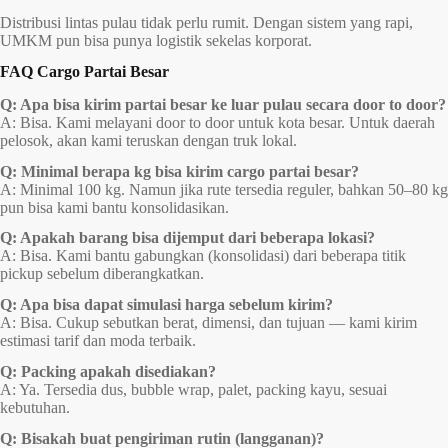
Distribusi lintas pulau tidak perlu rumit. Dengan sistem yang rapi,
UMKM pun bisa punya logistik sekelas korporat.
FAQ Cargo Partai Besar
Q: Apa bisa kirim partai besar ke luar pulau secara door to door?
A: Bisa. Kami melayani door to door untuk kota besar. Untuk daerah
pelosok, akan kami teruskan dengan truk lokal.
Q: Minimal berapa kg bisa kirim cargo partai besar?
A: Minimal 100 kg. Namun jika rute tersedia reguler, bahkan 50–80 kg
pun bisa kami bantu konsolidasikan.
Q: Apakah barang bisa dijemput dari beberapa lokasi?
A: Bisa. Kami bantu gabungkan (konsolidasi) dari beberapa titik
pickup sebelum diberangkatkan.
Q: Apa bisa dapat simulasi harga sebelum kirim?
A: Bisa. Cukup sebutkan berat, dimensi, dan tujuan — kami kirim
estimasi tarif dan moda terbaik.
Q: Packing apakah disediakan?
A: Ya. Tersedia dus, bubble wrap, palet, packing kayu, sesuai
kebutuhan.
Q: Bisakah buat pengiriman rutin (langganan)?