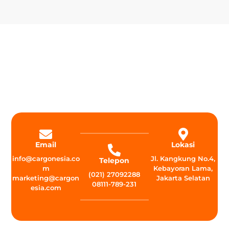
Email
Lokasi
info@cargonesia.co
Jl. Kangkung No.4,
Telepon
m
Kebayoran Lama,
(021) 27092288
marketing@cargon
Jakarta Selatan
08111-789-231
esia.com