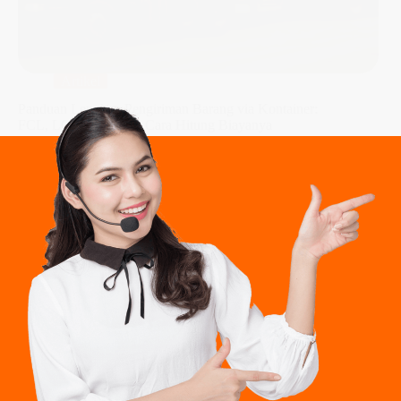
Artikel
Panduan Lengkap Pengiriman Barang via Kontainer:
FCL, LCL, Tarif, dan Cara Hitung Biayanya
Nesie
May 22, 2025